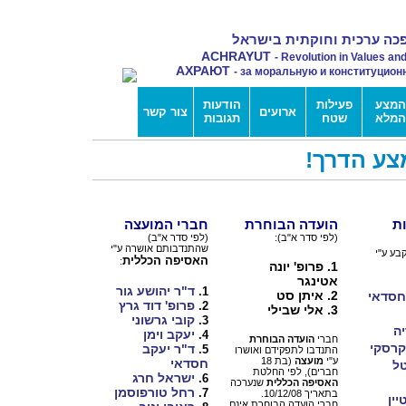
כה ערכית וחוקתית בישראל
ACHRAYUT
- Revolution in Values an
АХРАЮТ
- за моральную и конституцио
המצע
פעילות
הודעות
ארועים
צור קשר
המלא
שטח
תגובות
צע הדרך!
ת
הועדה הבוחרת
חברי המועצה
(לפי סדר א"ב):
(לפי סדר א"ב)
שהתנדבותם אושרה ע"י
האסיפה הכללית
:
1. פרופ' יונה
אטינגר
ד"ר יהושע גור
1.
2. איתן סט
חסדאי
פרופ' דוד גרץ
2.
3. אלי שבילי
קובי גרשוני
3.
יה
יעקב וימן
4.
חברי
הועדה הבוחרת
קרסקי
ד"ר יעקב
5.
התנדבו לתפקידם ואושרו
ע"י
מועצה
(בת 18
חסדאי
טל
חברים), לפי החלטת
ישראל חרג
6.
האסיפה הכללית
שנערכה
רחל טורפוסמן
7.
בתאריך 10/12/08.
יין
חברי הועדה הבוחרת אינם