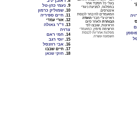
ראובן יניב
8.
בעלי כל תפקיד אחר
נעמי כהן-טל
9.
במפלגה, למניעת ניגודי
שמוליק כרמון
10.
אינטרסים.
המועמדים להיבחר לכנסת
חיים ספיריה
ויה
11.
רואיינו ע"י חברי
הועדה
12. אורי עמדי
הבוחרת
ולאחר סיום
ד"ר גאולה
13.
הראיונות, שובצו לפי
ם
הרשימה מימין,
כמועמדי
צרויה
וסמן
מפלגת אחריות לכנסת
חמי ראם
14.
השמונה עשרה.
סל
יוסי רגב
15.
אבי רוזנסל
16.
17. חיים שבבו
18.
חזקי שנאן