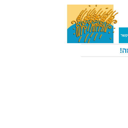
קשר
ה!