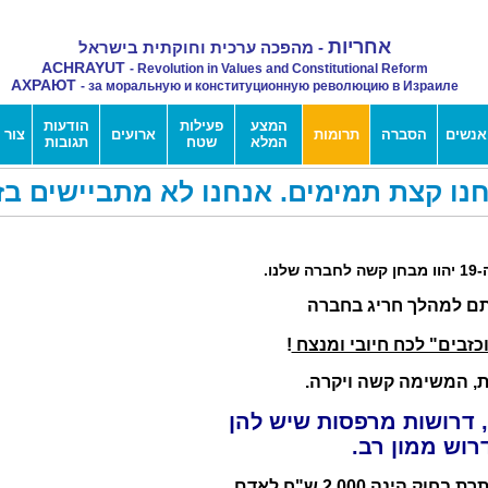
אחריות
- מהפכה ערכית וחוקתית בישראל
ACHRAYUT
- Revolution in Values and Constitutional Reform
АХРАЮТ
- за моральную и конституционную революцию в Израиле
המצע
פעילות
הודעות
נשים
הסברה
תרומות
ארועים
צור 
המלא
שטח
תגובות
נו קצת תמימים. אנחנו לא מתביישים בז
נו.
תם למהלך חריג בחברה
כזבים" לכח חיובי ומנצח
!
ת, המשימה קשה ויקרה.
 דרושות מרפסות שיש להן
דרוש ממון רב.
התרומה המרבית המותרת בחוק הינה 2,000 ש"ח לאדם